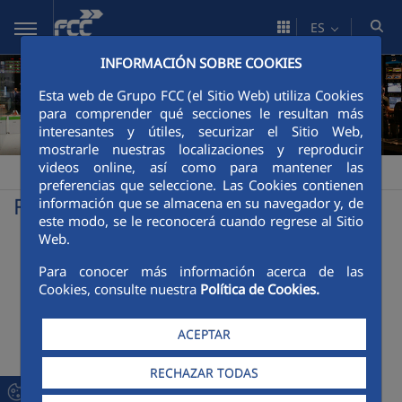
Saltar al contenido principal
ES
INFORMACIÓN SOBRE COOKIES
Esta web de Grupo FCC (el Sitio Web) utiliza Cookies
para comprender qué secciones le resultan más
interesantes y útiles, securizar el Sitio Web,
mostrarle nuestras localizaciones y reproducir
videos online, así como para mantener las
FCCCO México
Comunicación
Fotos
>
>
preferencias que seleccione. Las Cookies contienen
Fotos
información que se almacena en su navegador y, de
este modo, se le reconocerá cuando regrese al Sitio
Web.
Para conocer más información acerca de las
Cookies, consulte nuestra
Política de Cookies.
ACEPTAR
RECHAZAR TODAS