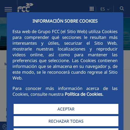
Saltar al contenido principal
ES
INFORMACIÓN SOBRE COOKIES
Esta web de Grupo FCC (el Sitio Web) utiliza Cookies
para comprender qué secciones le resultan más
interesantes y útiles, securizar el Sitio Web,
mostrarle nuestras localizaciones y reproducir
videos online, así como para mantener las
FCCCO México
Área corporativa
Presentación
FCC
>
>
>
preferencias que seleccione. Las Cookies contienen
México
información que se almacena en su navegador y, de
este modo, se le reconocerá cuando regrese al Sitio
Web.
FCC México
Para conocer más información acerca de las
Cookies, consulte nuestra
Política de Cookies.
ACEPTAR
FCC Construcción, con una experiencia acumulada de más
de un siglo de historia, es el área de infraestructuras del
RECHAZAR TODAS
Grupo FCC, una empresa de referencia internacional en
servicios medioambientales, agua y construcción.